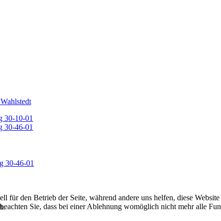
 Wahlstedt
g 30-10-01
g 30-46-01
ell für den Betrieb der Seite, während andere uns helfen, diese Websit
 beachten Sie, dass bei einer Ablehnung womöglich nicht mehr alle Funk
h.