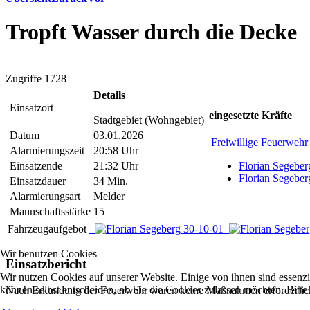
Tropft Wasser durch die Decke
Zugriffe 1728
Details
Einsatzort
eingesetzte Kräfte
Stadtgebiet (Wohngebiet)
Datum
03.01.2026
Freiwillige Feuerwehr
Alarmierungszeit
20:58 Uhr
Einsatzende
21:32 Uhr
Florian Segeber
Florian Segeber
Einsatzdauer
34 Min.
Alarmierungsart
Melder
Mannschaftsstärke
15
Fahrzeugaufgebot
Wir benutzen Cookies
Einsatzbericht
Wir nutzen Cookies auf unserer Website. Einige von ihnen sind essenzi
können selbst entscheiden, ob Sie die Cookies zulassen möchten. Bitte
Nach Erkundung der Feuerwehr waren keine Maßnahmen erforderlic