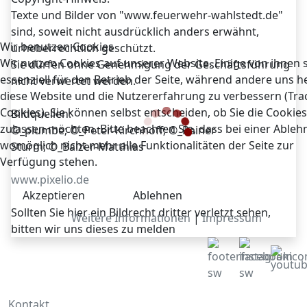
Texte und Bilder von "www.feuerwehr-wahlstedt.de"
sind, soweit nicht ausdrücklich anders erwähnt,
Wir benutzen Cookies
urheberrechtlich geschützt.
Wir nutzen Cookies auf unserer Website. Einige von ihnen 
Sie dürfen ohne Genehmigung der Geschäftsführung
essenziell für den Betrieb der Seite, während andere uns he
nicht verwertet werden.
diese Website und die Nutzererfahrung zu verbessern (Tra
Cookies). Sie können selbst entscheiden, ob Sie die Cookies
Bildquellen:
zulassen möchten. Bitte beachten Sie, dass bei einer Able
©_plumbe; ©_Peter-Kirchhoff; ©_Rainer
womöglich nicht mehr alle Funktionalitäten der Seite zur
Sturm; ©_Balzer-Matthias
Verfügung stehen.
www.pixelio.de
Akzeptieren
Ablehnen
Sollten Sie hier ein Bildrecht dritter verletzt sehen,
Weitere Informationen
|
Impressum
bitten wir uns dieses zu melden
Kontakt