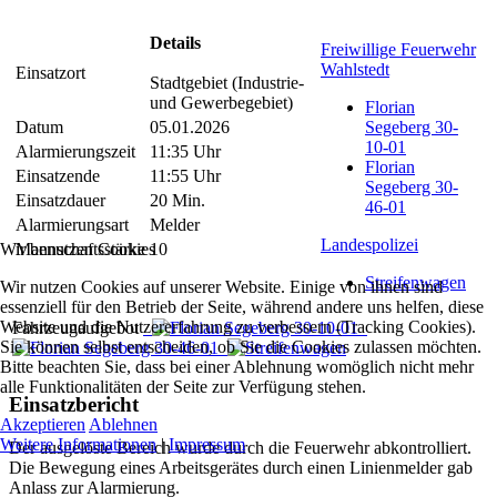
Details
Freiwillige Feuerwehr
Wahlstedt
Einsatzort
Stadtgebiet (Industrie-
und Gewerbegebiet)
Florian
Datum
05.01.2026
Segeberg 30-
10-01
Alarmierungszeit
11:35 Uhr
Florian
Einsatzende
11:55 Uhr
Segeberg 30-
Einsatzdauer
20 Min.
46-01
Alarmierungsart
Melder
Landespolizei
Wir benutzen Cookies
Mannschaftsstärke
10
Streifenwagen
Wir nutzen Cookies auf unserer Website. Einige von ihnen sind
essenziell für den Betrieb der Seite, während andere uns helfen, diese
Website und die Nutzererfahrung zu verbessern (Tracking Cookies).
Fahrzeugaufgebot
Sie können selbst entscheiden, ob Sie die Cookies zulassen möchten.
Bitte beachten Sie, dass bei einer Ablehnung womöglich nicht mehr
alle Funktionalitäten der Seite zur Verfügung stehen.
Einsatzbericht
Akzeptieren
Ablehnen
Weitere Informationen
|
Impressum
Der ausgelöste Bereich wurde durch die Feuerwehr abkontrolliert.
Die Bewegung eines Arbeitsgerätes durch einen Linienmelder gab
Anlass zur Alarmierung.