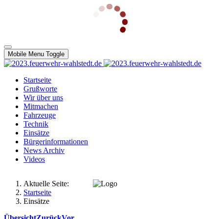
Mobile Menu Toggle
Startseite
Grußworte
Wir über uns
Mitmachen
Fahrzeuge
Technik
Einsätze
Bürgerinformationen
News Archiv
Videos
Aktuelle Seite:
Startseite
Einsätze
Übersicht
Zurück
Vor