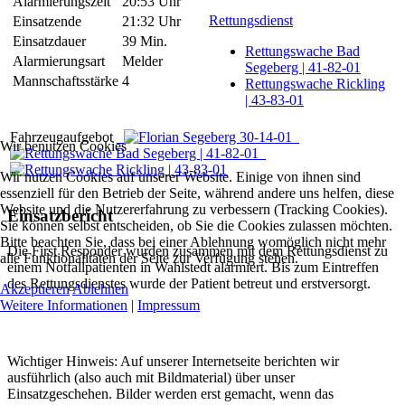
Alarmierungszeit
20:53 Uhr
Rettungsdienst
Einsatzende
21:32 Uhr
Einsatzdauer
39 Min.
Rettungswache Bad
Alarmierungsart
Melder
Segeberg | 41-82-01
Mannschaftsstärke
4
Rettungswache Rickling
| 43-83-01
Fahrzeugaufgebot
Wir benutzen Cookies
Wir nutzen Cookies auf unserer Website. Einige von ihnen sind
essenziell für den Betrieb der Seite, während andere uns helfen, diese
Website und die Nutzererfahrung zu verbessern (Tracking Cookies).
Einsatzbericht
Sie können selbst entscheiden, ob Sie die Cookies zulassen möchten.
Bitte beachten Sie, dass bei einer Ablehnung womöglich nicht mehr
Die First Responder wurden zusammen mit dem Rettungsdienst zu
alle Funktionalitäten der Seite zur Verfügung stehen.
einem Notfallpatienten in Wahlstedt alarmiert. Bis zum Eintreffen
des Rettungsdienstes wurde der Patient betreut und erstversorgt.
Akzeptieren
Ablehnen
Weitere Informationen
|
Impressum
Wichtiger Hinweis: Auf unserer Internetseite berichten wir
ausführlich (also auch mit Bildmaterial) über unser
Einsatzgeschehen. Bilder werden erst gemacht, wenn das