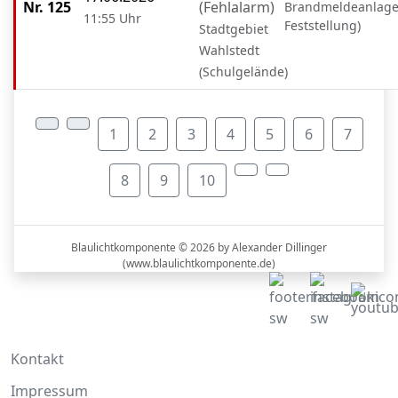
Nr. 125
(Fehlalarm)
Brandmeldeanlage
11:55 Uhr
Feststellung)
Stadtgebiet
Wahlstedt
(Schulgelände)
1
2
3
4
5
6
7
8
9
10
Blaulichtkomponente © 2026 by Alexander Dillinger
(
www.blaulichtkomponente.de
)
Kontakt
Impressum