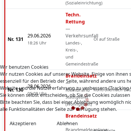
(Sozialeinrichtung)
Techn.
Rettung
—
29.06.2026
Verkehrsunfall
Nr. 131
Öl auf Straße
18:26 Uhr
Landes-,
Kreis-,
und
Gemeindestraße
Wir benutzen Cookies
Wir nutzen Cookies auf unserer Website. Einige von ihnen 
Brandeinsatz
essenziell für den Betrieb der Seite, während andere uns he
—
28.06.2026
Website und die Nutzererfahrung zu verbessern (Tracking 
Nr. 130
Kleinbrand
Kontrolle/nach Bli
05:08 Uhr
Sie können selbst entscheiden, ob Sie die Cookies zulasse
Stadtgebiet
Bitte beachten Sie, dass bei einer Ablehnung womöglich n
(Wohngebiet)
alle Funktionalitäten der Seite zur Verfügung stehen.
Brandeinsatz
—
Akzeptieren
Ablehnen
Brandmeldeanlage
Ausgelöste