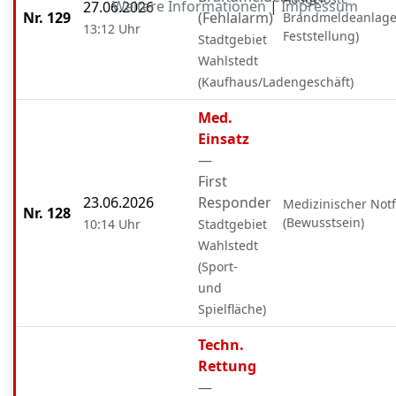
Weitere Informationen
|
Impressum
27.06.2026
Nr. 129
(Fehlalarm)
Brandmeldeanlage
13:12 Uhr
Feststellung)
Stadtgebiet
Wahlstedt
(Kaufhaus/Ladengeschäft)
Med.
Einsatz
—
First
23.06.2026
Responder
Medizinischer Notf
Nr. 128
(Bewusstsein)
10:14 Uhr
Stadtgebiet
Wahlstedt
(Sport-
und
Spielfläche)
Techn.
Rettung
—