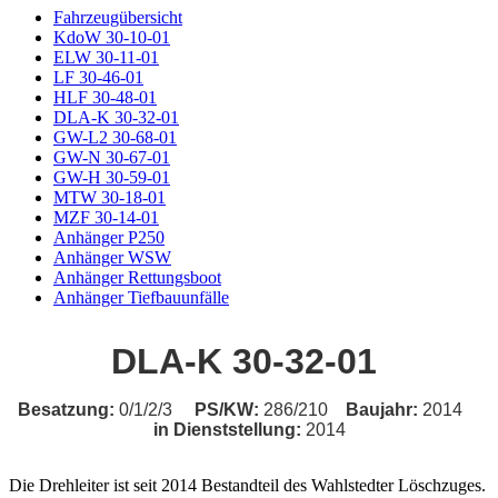
Fahrzeugübersicht
KdoW 30-10-01
ELW 30-11-01
LF 30-46-01
HLF 30-48-01
DLA-K 30-32-01
GW-L2 30-68-01
GW-N 30-67-01
GW-H 30-59-01
MTW 30-18-01
MZF 30-14-01
Anhänger P250
Anhänger WSW
Anhänger Rettungsboot
Anhänger Tiefbauunfälle
DLA-K 30-32-01
Besatzung:
0/1/2/3
PS/KW:
286/210
Baujahr:
2014
in Dienststellung:
2014
Die Drehleiter ist seit 2014 Bestandteil des Wahlstedter Löschzuges.