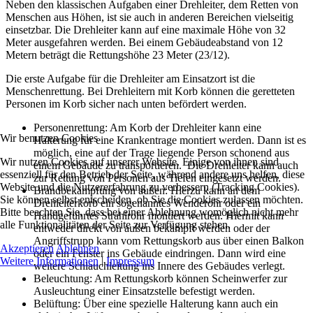
Neben den klassischen Aufgaben einer Drehleiter, dem Retten von
Menschen aus Höhen, ist sie auch in anderen Bereichen vielseitig
einsetzbar. Die Drehleiter kann auf eine maximale Höhe von 32
Meter ausgefahren werden. Bei einem Gebäudeabstand von 12
Metern beträgt die Rettungshöhe 23 Meter (23/12).
Die erste Aufgabe für die Drehleiter am Einsatzort ist die
Menschenrettung. Bei Drehleitern mit Korb können die geretteten
Personen im Korb sicher nach unten befördert werden.
Personenrettung: Am Korb der Drehleiter kann eine
Wir benutzen Cookies
Halterung für eine Krankentrage montiert werden. Dann ist es
möglich, eine auf der Trage liegende Person schonend aus
Wir nutzen Cookies auf unserer Website. Einige von ihnen sind
einem Gebäude zu transportieren. Die Drehleiter kann auch
essenziell für den Betrieb der Seite, während andere uns helfen, diese
zur Rettung von Personen aus Tiefen eingesetzt werden.
Website und die Nutzererfahrung zu verbessern (Tracking Cookies).
Brandbekämpfung von außen: Hierzu kann an dem
Sie können selbst entscheiden, ob Sie die Cookies zulassen möchten.
Drehleiterkorb ein sogenanntes Wenderohr oder ein
Bitte beachten Sie, dass bei einer Ablehnung womöglich nicht mehr
Handgeführtes Strahlrohr montiert werden. Hiermit kann
alle Funktionalitäten der Seite zur Verfügung stehen.
entweder direkt von außen bekämpft werden oder der
Angriffstrupp kann vom Rettungskorb aus über einen Balkon
Akzeptieren
Ablehnen
oder ein Fenster ins Gebäude eindringen. Dann wird eine
Weitere Informationen
|
Impressum
weitere Schlauchleitung ins Innere des Gebäudes verlegt.
Beleuchtung: Am Rettungskorb können Scheinwerfer zur
Ausleuchtung einer Einsatzstelle befestigt werden.
Belüftung: Über eine spezielle Halterung kann auch ein