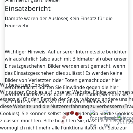
Alarmierungsart
Melder
Einsatzbericht
Dämpfe waren der Auslöser, Kein Einsatz für die
Feuerwehr
Wichtiger Hinweis: Auf unserer Internetseite berichten
wir ausführlich (also auch mit Bildmaterial) über unser
Einsatzgeschehen. Bilder werden erst gemacht, wenn
das Einsatzgeschehen dies zulässt ! Es werden keine
Bilder von Verletzten oder Toten gemacht oder hier
Wir benutzen Cookies
veröffentlicht ! Sollten Sie Einwände gegen die hier
Wir nutzen Cookies auf unserer Website. Einige von ihnen 
veröffentlichen Fotos oder Berichte haben, wenden Sie
essenziell für den Betrieb der Seite, während andere uns he
sich bitte vertrauensvoll an unseren Webmaster.
diese Website und die Nutzererfahrung zu verbessern (Tra
Cookies). Sie können selbst entscheiden, ob Sie die Cookies
zulassen möchten. Bitte beachten Sie, dass bei einer Able
womöglich nicht mehr alle Funktionalitäten der Seite zur