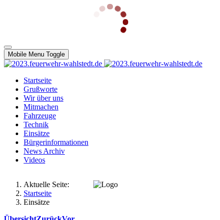
Mobile Menu Toggle
Startseite
Grußworte
Wir über uns
Mitmachen
Fahrzeuge
Technik
Einsätze
Bürgerinformationen
News Archiv
Videos
Aktuelle Seite:
Startseite
Einsätze
Übersicht
Zurück
Vor