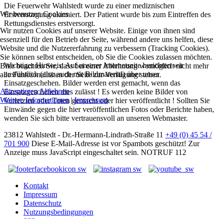
Die Feuerwehr Wahlstedt wurde zu einer mediznischen
Wir benutzen Cookies
Erstversorgung alarmiert. Der Patient wurde bis zum Eintreffen des
Rettungsdienstes erstversorgt.
Wir nutzen Cookies auf unserer Website. Einige von ihnen sind
essenziell für den Betrieb der Seite, während andere uns helfen, diese
Website und die Nutzererfahrung zu verbessern (Tracking Cookies).
Sie können selbst entscheiden, ob Sie die Cookies zulassen möchten.
Wichtiger Hinweis: Auf unserer Internetseite berichten wir
Bitte beachten Sie, dass bei einer Ablehnung womöglich nicht mehr
ausführlich (also auch mit Bildmaterial) über unser
alle Funktionalitäten der Seite zur Verfügung stehen.
Einsatzgeschehen. Bilder werden erst gemacht, wenn das
Akzeptieren
Ablehnen
Einsatzgeschehen dies zulässt ! Es werden keine Bilder von
Weitere Informationen
|
Impressum
Verletzten oder Toten gemacht oder hier veröffentlicht ! Sollten Sie
Einwände gegen die hier veröffentlichen Fotos oder Berichte haben,
wenden Sie sich bitte vertrauensvoll an unseren Webmaster.
23812 Wahlstedt - Dr.-Hermann-Lindrath-Straße 11
+49 (0) 45 54 /
701 900
Diese E-Mail-Adresse ist vor Spambots geschützt! Zur
Anzeige muss JavaScript eingeschaltet sein.
NOTRUF 112
Kontakt
Impressum
Datenschutz
Nutzungsbedingungen