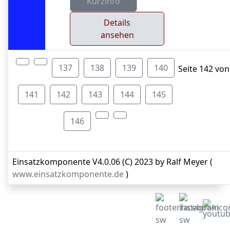
Details
ansehen
137
138
139
140
Seite 142 von
141
142
143
144
145
146
Einsatzkomponente V4.0.06 (C) 2023 by Ralf Meyer (
www.einsatzkomponente.de
)