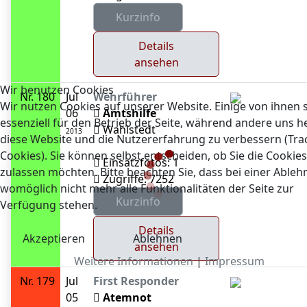
Details
ansehen
Wir benutzen Cookies
Nr. 180
Jul
Wehrführer
Wir nutzen Cookies auf unserer Website. Einige von ihnen 
06
Amtshilfe
essenziell für den Betrieb der Seite, während andere uns he
Wahlstedt
2013
diese Website und die Nutzererfahrung zu verbessern (Tra
Cookies). Sie können selbst entscheiden, ob Sie die Cookies
Einsatzfotos: 1
zulassen möchten. Bitte beachten Sie, dass bei einer Able
Zugriffe: 7252
womöglich nicht mehr alle Funktionalitäten der Seite zur
Verfügung stehen.
Details
Akzeptieren
Ablehnen
ansehen
Weitere Informationen
|
Impressum
Nr. 179
Jul
First Responder
05
Atemnot