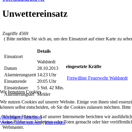
Unwettereinsatz
Zugriffe 4569
( Bitte melden Sie sich an, um den Einsatzort auf einer Karte zu sehen
Details
Einsatzort
Wahlstedt
eingesetzte Kräfte
Datum
28.10.2013
Alarmierungszeit
14:23 Uhr
Freiwillige Feuerwehr Wahlstedt
Einsatzende
20:05 Uhr
Einsatzdauer
5 Std. 42 Min.
Wir benutzen Cookies
Alarmierungsart
Melder
Wir nutzen Cookies auf unserer Website. Einige von ihnen sind essenzi
können selbst entscheiden, ob Sie die Cookies zulassen möchten. Bitte
Wichtiger Hinweis: Auf unserer Internetseite berichten wir ausführli
Akzeptieren
Ablehnen
keine Bilder von Verletzten oder Toten gemacht oder hier veröffentlic
Weitere Informationen
|
Impressum
Webmaster.