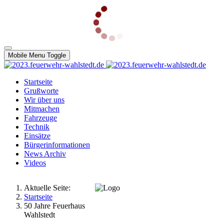
Mobile Menu Toggle
Startseite
Grußworte
Wir über uns
Mitmachen
Fahrzeuge
Technik
Einsätze
Bürgerinformationen
News Archiv
Videos
Aktuelle Seite:
Startseite
50 Jahre Feuerhaus
Wahlstedt