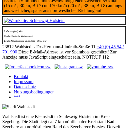
Es treten Sturmböen mit Geschwindigkeiten zwischen 55 km/h
(15 m/s, 30 kn, Bft 7) und 70 km/h (20 m/s, 38 kn, Bft 8) anfangs
aus westlicher, später aus nordwestlicher Richtung auf.
1 Warnung(en) aktiv
Quelle: Deutsche Wetterdienst
Letzte Aktualisierung 06.08.2026 - 09:57 Uhr
23812 Wahlstedt - Dr.-Hermann-Lindrath-Straße 11
+49 (0) 45 54 /
701 900
Diese E-Mail-Adresse ist vor Spambots geschützt! Zur
Anzeige muss JavaScript eingeschaltet sein.
NOTRUF 112
Kontakt
Impressum
Datenschutz
Nutzungsbedingungen
***
Wahlstedt ist eine Kleinstadt in Schleswig Holstein im Kreis
Segeberg. Die Stadt liegt ca. 7 km nördlich der Kreisstadt Bad
Segeberg am nordöstlichen Rand des Segeberger Forstes. Derzeit