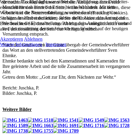
gemacht. Das Highlight war sicher die Ausbildung zum Drehleiter-
Wir nutzen Cookies auf unserer Website. Einige von ihnen sind
Maschinisten als einer der Ersten hier in Wahlstedt. Mit dem
essenziell für den Betrieb der Seite, während andere uns helfen, diese
Übertritt in die Reserveabteilung wurdest du aber auch etwas
Website und die Nutzererfahrung zu verbessern (Tracking Cookies).
ruhiger. Im Herbst des letzten Jahres stellte Anton den Antrag auf
Sie können selbst entscheiden, ob Sie die Cookies zulassen möchten.
Wechsel in die Ehrenabteilung. Ich trug dein Anliegen dem Vorstand
Bitte beachten Sie, dass bei einer Ablehnung womöglich nicht mehr
vor, der einstimmig deinem Wunsch zum Wechsel auf der heutigen
alle Funktionalitäten der Seite zur Verfügung stehen.
Versammlung entsprach.
Akzeptieren
Ablehnen
Weitere Informationen
|
Impressum
Nach den Grußworten der Gäste übergab der Gemeindewehrführer
das Wort an den stellvertretenden Gemeindewehrführer Sven
Ehmke.
Ehmke bedankte sich bei den Kameradinnen und Kameraden für
Ihre geleistete Arbeit und die tolle Zusammenarbeit im vergangenen
Jahr.
Getreu dem Motto: ,,Gott zur Ehr, dem Nächsten zur Wehr.“
Bericht: Juschka, P.
Bilder: Juschka, P.
Weitere Bilder