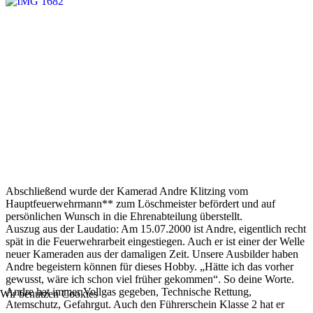
Abschließend wurde der Kamerad Andre Klitzing vom
Hauptfeuerwehrmann** zum Löschmeister befördert und auf
persönlichen Wunsch in die Ehrenabteilung überstellt.
Auszug aus der Laudatio: Am 15.07.2000 ist Andre, eigentlich recht
spät in die Feuerwehrarbeit eingestiegen. Auch er ist einer der Welle
neuer Kameraden aus der damaligen Zeit. Unsere Ausbilder haben
Andre begeistern können für dieses Hobby. „Hätte ich das vorher
gewusst, wäre ich schon viel früher gekommen“. So deine Worte.
Andre hat immer Vollgas gegeben, Technische Rettung,
Wir benutzen Cookies
Atemschutz, Gefahrgut. Auch den Führerschein Klasse 2 hat er