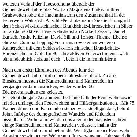
weiteren Verlauf der Tagesordnung übergab der
Gemeindewehrführer das Wort an Magdalena Finke. In Ihren
Grußworten lobte die Innenministerin den Zusammenhalt in der
Feuerwehr Wahlstedt. Anschließend übernahm Sie die Ehrung mit
dem Schleswig-Holsteinischen Brandschutz-Ehrenzeichen in Silber
für 25 Jahre aktiven Feuerwehrdienst an Norbert Zessin, Daniel
Bartsch, Andre Klitzing, David Sill und Torsten Thieme. Ebenso
ehrte sie Corinna Lepping-Veermans sowie einen weiteren
Kameraden mit dem Schleswig-Holsteinischen Brandschutz-
Ehrenzeichen in Gold für 40 Jahre aktiven Feuerwehrdienst. „Ich
bin unglaublich stolz auf euch.“, betont die Innenministerin.
Nach den ersten Ehrungen des Abends fuhr der
Gemeindewehrführer mit seinem Jahresbericht fort. Zu 257
Einsätzen mussten die Kameradinnen und Kameraden im
vergangenen Jahr ausrücken, weiter wurden 66
Dienstveranstaltungen geleistet.
Er betont die gute Zusammenarbeit innerhalb der Feuerwehr sowie
mit den umliegenden Feuerwehren und Hilfsorganisationen. „Mit 75
Kameradinnen und Kameraden stehen wir aktuell gut da.“, betont
John. Infolge des demografischen Wandels und fehlendem
bezahlbaren Wohnraum werden uns aber in den nächsten Jahren
einige Kameradinnen und Kameraden verlassen, mahnt der
Gemeindewehrführer und betont die Wichtigkeit neuer Feuerwehr-
Anwärter sowie neuem Wohnraum. Im vergangenen Jahr stand die