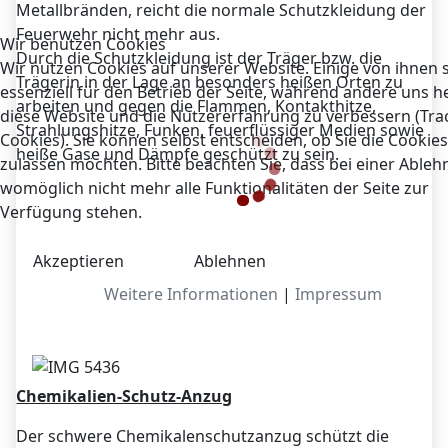
Metallbränden, reicht die normale Schutzkleidung der
Feuerwehr nicht mehr aus.
Wir benutzen Cookies
Durch die Schutzkleidung ist der Träger bzw. die
Wir nutzen Cookies auf unserer Website. Einige von ihnen 
Trägerin in der Lage an besonders heißen Orten zu
essenziell für den Betrieb der Seite, während andere uns he
arbeiten und gegen die Flammen, Kontakthitze,
diese Website und die Nutzererfahrung zu verbessern (Tra
Strahlungshitze, Funken, feuerflüssiger Medien sowie
Cookies). Sie können selbst entscheiden, ob Sie die Cookies
heiße Gase und Dämpfe geschützt zu sein.
zulassen möchten. Bitte beachten Sie, dass bei einer Able
womöglich nicht mehr alle Funktionalitäten der Seite zur
Verfügung stehen.
Akzeptieren
Ablehnen
Weitere Informationen
|
Impressum
Chemikalien-Schutz-Anzug
Der schwere Chemikalenschutzanzug schützt die