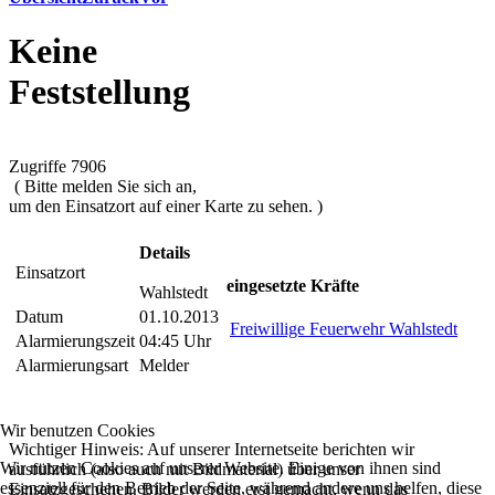
Keine
Feststellung
Zugriffe 7906
( Bitte melden Sie sich an,
um den Einsatzort auf einer Karte zu sehen. )
Details
Einsatzort
eingesetzte Kräfte
Wahlstedt
Datum
01.10.2013
Freiwillige Feuerwehr Wahlstedt
Alarmierungszeit
04:45 Uhr
Alarmierungsart
Melder
Wir benutzen Cookies
Wichtiger Hinweis: Auf unserer Internetseite berichten wir
Wir nutzen Cookies auf unserer Website. Einige von ihnen sind
ausführlich (also auch mit Bildmaterial) über unser
essenziell für den Betrieb der Seite, während andere uns helfen, diese
Einsatzgeschehen. Bilder werden erst gemacht, wenn das