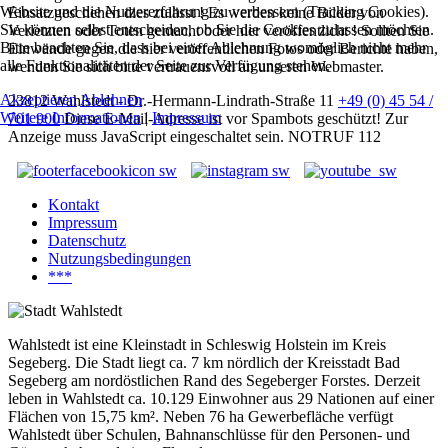
Website und die Nutzererfahrung zu verbessern (Tracking Cookies).
Einsatzgeschehen dies zulässt ! Es werden keine Bilder von
Sie können selbst entscheiden, ob Sie die Cookies zulassen möchten.
Verletzten oder Toten gemacht oder hier veröffentlicht ! Sollten Sie
Bitte beachten Sie, dass bei einer Ablehnung womöglich nicht mehr
Einwände gegen die hier veröffentlichen Fotos oder Berichte haben,
alle Funktionalitäten der Seite zur Verfügung stehen.
wenden Sie sich bitte vertrauensvoll an unseren Webmaster.
Akzeptieren
Ablehnen
23812 Wahlstedt - Dr.-Hermann-Lindrath-Straße 11
+49 (0) 45 54 /
Weitere Informationen
|
Impressum
701 900
Diese E-Mail-Adresse ist vor Spambots geschützt! Zur
Anzeige muss JavaScript eingeschaltet sein.
NOTRUF 112
Kontakt
Impressum
Datenschutz
Nutzungsbedingungen
***
Wahlstedt ist eine Kleinstadt in Schleswig Holstein im Kreis
Segeberg. Die Stadt liegt ca. 7 km nördlich der Kreisstadt Bad
Segeberg am nordöstlichen Rand des Segeberger Forstes. Derzeit
leben in Wahlstedt ca. 10.129 Einwohner aus 29 Nationen auf einer
Flächen von 15,75 km². Neben 76 ha Gewerbefläche verfügt
Wahlstedt über Schulen, Bahnanschlüsse für den Personen- und