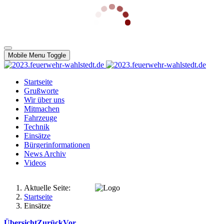
Mobile Menu Toggle
Startseite
Grußworte
Wir über uns
Mitmachen
Fahrzeuge
Technik
Einsätze
Bürgerinformationen
News Archiv
Videos
Aktuelle Seite:
Startseite
Einsätze
Übersicht
Zurück
Vor