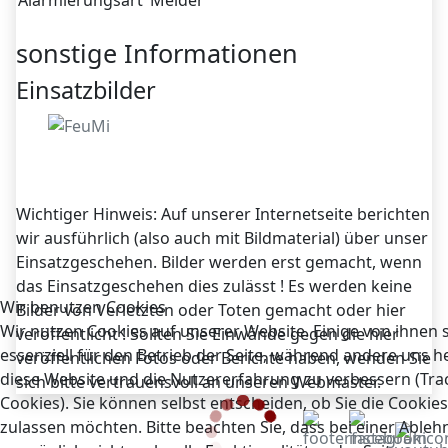
Alarmierungsart
Melder
sonstige Informationen
Einsatzbilder
Wichtiger Hinweis: Auf unserer Internetseite berichten
wir ausführlich (also auch mit Bildmaterial) über unser
Einsatzgeschehen. Bilder werden erst gemacht, wenn
das Einsatzgeschehen dies zulässt ! Es werden keine
Wir benutzen Cookies
Bilder von Verletzten oder Toten gemacht oder hier
Wir nutzen Cookies auf unserer Website. Einige von ihnen 
veröffentlicht ! Sollten Sie Einwände gegen die hier
essenziell für den Betrieb der Seite, während andere uns he
veröffentlichen Fotos oder Berichte haben, wenden Sie
diese Website und die Nutzererfahrung zu verbessern (Tra
sich bitte vertrauensvoll an unseren Webmaster.
Cookies). Sie können selbst entscheiden, ob Sie die Cookies
zulassen möchten. Bitte beachten Sie, dass bei einer Able