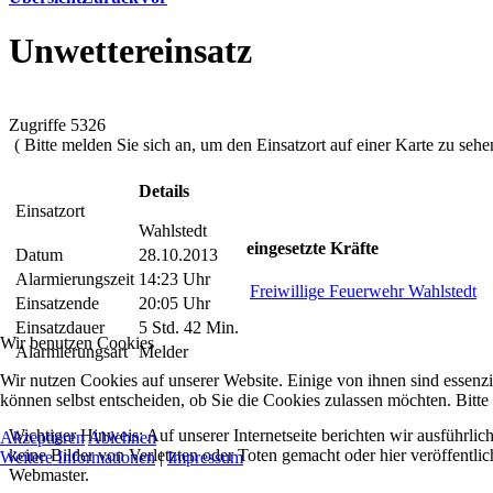
Unwettereinsatz
Zugriffe 5326
( Bitte melden Sie sich an, um den Einsatzort auf einer Karte zu sehen
Details
Einsatzort
Wahlstedt
eingesetzte Kräfte
Datum
28.10.2013
Alarmierungszeit
14:23 Uhr
Freiwillige Feuerwehr Wahlstedt
Einsatzende
20:05 Uhr
Einsatzdauer
5 Std. 42 Min.
Wir benutzen Cookies
Alarmierungsart
Melder
Wir nutzen Cookies auf unserer Website. Einige von ihnen sind essenzi
können selbst entscheiden, ob Sie die Cookies zulassen möchten. Bitte
Wichtiger Hinweis: Auf unserer Internetseite berichten wir ausführli
Akzeptieren
Ablehnen
keine Bilder von Verletzten oder Toten gemacht oder hier veröffentlic
Weitere Informationen
|
Impressum
Webmaster.