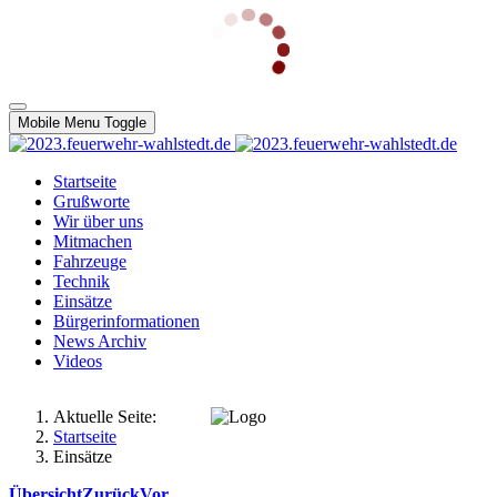
Mobile Menu Toggle
Startseite
Grußworte
Wir über uns
Mitmachen
Fahrzeuge
Technik
Einsätze
Bürgerinformationen
News Archiv
Videos
Aktuelle Seite:
Startseite
Einsätze
Übersicht
Zurück
Vor