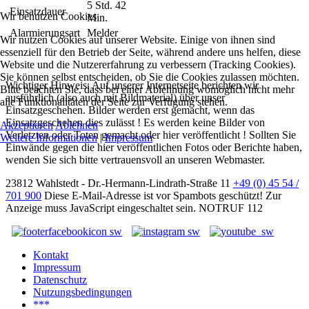
5 Std. 42
Einsatzdauer
Wir benutzen Cookies
Min.
Alarmierungsart
Melder
Wir nutzen Cookies auf unserer Website. Einige von ihnen sind
essenziell für den Betrieb der Seite, während andere uns helfen, diese
Website und die Nutzererfahrung zu verbessern (Tracking Cookies).
Sie können selbst entscheiden, ob Sie die Cookies zulassen möchten.
Wichtiger Hinweis: Auf unserer Internetseite berichten wir
Bitte beachten Sie, dass bei einer Ablehnung womöglich nicht mehr
ausführlich (also auch mit Bildmaterial) über unser
alle Funktionalitäten der Seite zur Verfügung stehen.
Einsatzgeschehen. Bilder werden erst gemacht, wenn das
Einsatzgeschehen dies zulässt ! Es werden keine Bilder von
Akzeptieren
Ablehnen
Verletzten oder Toten gemacht oder hier veröffentlicht ! Sollten Sie
Weitere Informationen
|
Impressum
Einwände gegen die hier veröffentlichen Fotos oder Berichte haben,
wenden Sie sich bitte vertrauensvoll an unseren Webmaster.
23812 Wahlstedt - Dr.-Hermann-Lindrath-Straße 11
+49 (0) 45 54 /
701 900
Diese E-Mail-Adresse ist vor Spambots geschützt! Zur
Anzeige muss JavaScript eingeschaltet sein.
NOTRUF 112
Kontakt
Impressum
Datenschutz
Nutzungsbedingungen
***