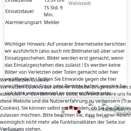
Einsatzende
13:59 Uhr
Wahlstedt
15 Std. 9
Einsatzdauer
Min.
Alarmierungsart
Melder
Wichtiger Hinweis: Auf unserer Internetseite berichten
wir ausführlich (also auch mit Bildmaterial) über unser
Einsatzgeschehen. Bilder werden erst gemacht, wenn
das Einsatzgeschehen dies zulässt ! Es werden keine
Bilder von Verletzten oder Toten gemacht oder hier
veröffentlicht ! Sollten Sie Einwände gegen die hier
Wir benutzen Cookies
veröffentlichen Fotos oder Berichte haben, wenden Sie
Wir nutzen Cookies auf unserer Website. Einige von ihnen 
sich bitte vertrauensvoll an unseren Webmaster.
essenziell für den Betrieb der Seite, während andere uns he
diese Website und die Nutzererfahrung zu verbessern (Tra
Cookies). Sie können selbst entscheiden, ob Sie die Cookies
zulassen möchten. Bitte beachten Sie, dass bei einer Able
womöglich nicht mehr alle Funktionalitäten der Seite zur
Verfügung stehen.
Kontakt