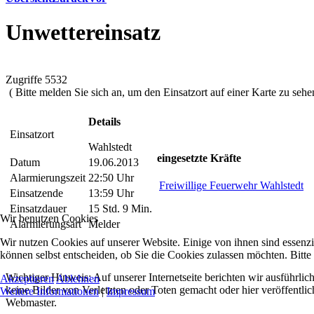
Unwettereinsatz
Zugriffe 5532
( Bitte melden Sie sich an, um den Einsatzort auf einer Karte zu sehen
Details
Einsatzort
Wahlstedt
eingesetzte Kräfte
Datum
19.06.2013
Alarmierungszeit
22:50 Uhr
Freiwillige Feuerwehr Wahlstedt
Einsatzende
13:59 Uhr
Einsatzdauer
15 Std. 9 Min.
Wir benutzen Cookies
Alarmierungsart
Melder
Wir nutzen Cookies auf unserer Website. Einige von ihnen sind essenzi
können selbst entscheiden, ob Sie die Cookies zulassen möchten. Bitte
Wichtiger Hinweis: Auf unserer Internetseite berichten wir ausführli
Akzeptieren
Ablehnen
keine Bilder von Verletzten oder Toten gemacht oder hier veröffentlic
Weitere Informationen
|
Impressum
Webmaster.