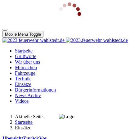
Mobile Menu Toggle
Startseite
Grußworte
Wir über uns
Mitmachen
Fahrzeuge
Technik
Einsätze
Bürgerinformationen
News Archiv
Videos
Aktuelle Seite:
Startseite
Einsätze
Übersicht
Zurück
Vor