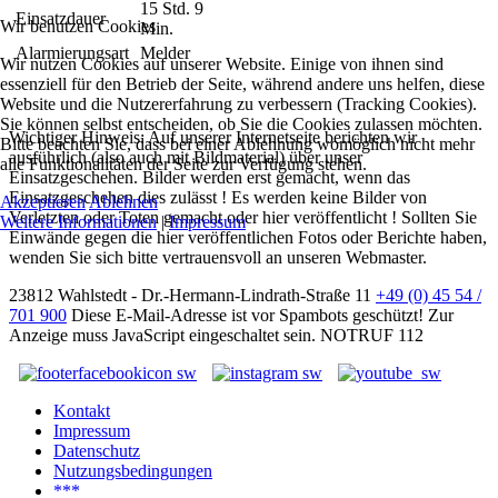
15 Std. 9
Einsatzdauer
Wir benutzen Cookies
Min.
Alarmierungsart
Melder
Wir nutzen Cookies auf unserer Website. Einige von ihnen sind
essenziell für den Betrieb der Seite, während andere uns helfen, diese
Website und die Nutzererfahrung zu verbessern (Tracking Cookies).
Sie können selbst entscheiden, ob Sie die Cookies zulassen möchten.
Wichtiger Hinweis: Auf unserer Internetseite berichten wir
Bitte beachten Sie, dass bei einer Ablehnung womöglich nicht mehr
ausführlich (also auch mit Bildmaterial) über unser
alle Funktionalitäten der Seite zur Verfügung stehen.
Einsatzgeschehen. Bilder werden erst gemacht, wenn das
Einsatzgeschehen dies zulässt ! Es werden keine Bilder von
Akzeptieren
Ablehnen
Verletzten oder Toten gemacht oder hier veröffentlicht ! Sollten Sie
Weitere Informationen
|
Impressum
Einwände gegen die hier veröffentlichen Fotos oder Berichte haben,
wenden Sie sich bitte vertrauensvoll an unseren Webmaster.
23812 Wahlstedt - Dr.-Hermann-Lindrath-Straße 11
+49 (0) 45 54 /
701 900
Diese E-Mail-Adresse ist vor Spambots geschützt! Zur
Anzeige muss JavaScript eingeschaltet sein.
NOTRUF 112
Kontakt
Impressum
Datenschutz
Nutzungsbedingungen
***