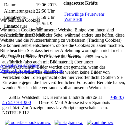
eingesetzte Kräfte
Datum
19.06.2013
Alarmierungszeit
22:50 Uhr
Freiwillige Feuerwehr
Einsatzende
13:59 Uhr
Wahlstedt
Wir benutzen Cookies
15 Std. 9
Einsatzdauer
Min.
Wir nutzen Cookies auf unserer Website. Einige von ihnen sind
essenziell für den Betrieb der Seite, während andere uns helfen, diese
Alarmierungsart
Melder
Website und die Nutzererfahrung zu verbessern (Tracking Cookies).
Sie können selbst entscheiden, ob Sie die Cookies zulassen möchten.
Bitte beachten Sie, dass bei einer Ablehnung womöglich nicht mehr
alle Funktionalitäten der Seite zur Verfügung stehen.
Wichtiger Hinweis: Auf unserer Internetseite berichten wir
ausführlich (also auch mit Bildmaterial) über unser
Akzeptieren
Ablehnen
Einsatzgeschehen. Bilder werden erst gemacht, wenn das
Weitere Informationen
|
Impressum
Einsatzgeschehen dies zulässt ! Es werden keine Bilder von
Verletzten oder Toten gemacht oder hier veröffentlicht ! Sollten Sie
Einwände gegen die hier veröffentlichen Fotos oder Berichte haben,
wenden Sie sich bitte vertrauensvoll an unseren Webmaster.
23812 Wahlstedt - Dr.-Hermann-Lindrath-Straße 11
+49 (0)
45 54 / 701 900
Diese E-Mail-Adresse ist vor Spambots
geschützt! Zur Anzeige muss JavaScript eingeschaltet sein.
NOTRUF 112