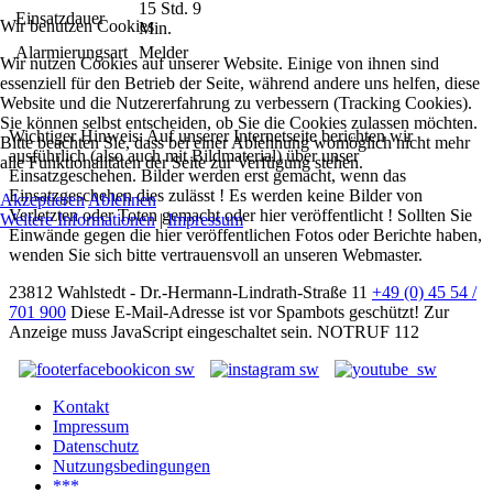
15 Std. 9
Einsatzdauer
Wir benutzen Cookies
Min.
Alarmierungsart
Melder
Wir nutzen Cookies auf unserer Website. Einige von ihnen sind
essenziell für den Betrieb der Seite, während andere uns helfen, diese
Website und die Nutzererfahrung zu verbessern (Tracking Cookies).
Sie können selbst entscheiden, ob Sie die Cookies zulassen möchten.
Wichtiger Hinweis: Auf unserer Internetseite berichten wir
Bitte beachten Sie, dass bei einer Ablehnung womöglich nicht mehr
ausführlich (also auch mit Bildmaterial) über unser
alle Funktionalitäten der Seite zur Verfügung stehen.
Einsatzgeschehen. Bilder werden erst gemacht, wenn das
Einsatzgeschehen dies zulässt ! Es werden keine Bilder von
Akzeptieren
Ablehnen
Verletzten oder Toten gemacht oder hier veröffentlicht ! Sollten Sie
Weitere Informationen
|
Impressum
Einwände gegen die hier veröffentlichen Fotos oder Berichte haben,
wenden Sie sich bitte vertrauensvoll an unseren Webmaster.
23812 Wahlstedt - Dr.-Hermann-Lindrath-Straße 11
+49 (0) 45 54 /
701 900
Diese E-Mail-Adresse ist vor Spambots geschützt! Zur
Anzeige muss JavaScript eingeschaltet sein.
NOTRUF 112
Kontakt
Impressum
Datenschutz
Nutzungsbedingungen
***