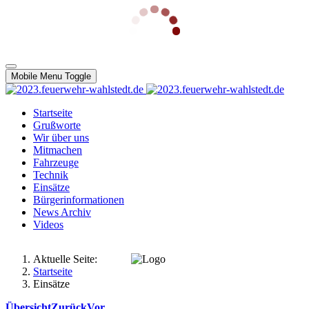
Mobile Menu Toggle
Startseite
Grußworte
Wir über uns
Mitmachen
Fahrzeuge
Technik
Einsätze
Bürgerinformationen
News Archiv
Videos
Aktuelle Seite:
Startseite
Einsätze
Übersicht
Zurück
Vor