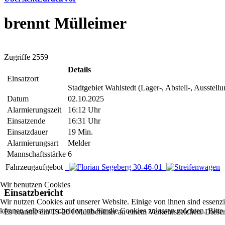
brennt Mülleimer
Zugriffe 2559
Details
Einsatzort
Stadtgebiet Wahlstedt (Lager-, Abstell-, Ausstellu
Datum
02.10.2025
Alarmierungszeit
16:12 Uhr
Einsatzende
16:31 Uhr
Einsatzdauer
19 Min.
Alarmierungsart
Melder
Mannschaftsstärke
6
Fahrzeugaufgebot
Wir benutzen Cookies
Einsatzbericht
Wir nutzen Cookies auf unserer Website. Einige von ihnen sind essenzi
können selbst entscheiden, ob Sie die Cookies zulassen möchten. Bitte
Es brannte ein 15-20 l Müllbehälter an einem Verkehrszeichen. Dies