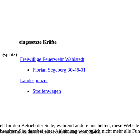
eingesetzte Kräfte
ngsplatz)
Freiwillige Feuerwehr Wahlstedt
Florian Segeberg 30-46-01
Landespolizei
Streifenwagen
ell für den Betrieb der Seite, während andere uns helfen, diese Websit
 beachten Sie, dass bei einer Ablehnung womöglich nicht mehr alle Funk
er wurde mit einem Hydrex-Feuerlöscher abgelöscht.