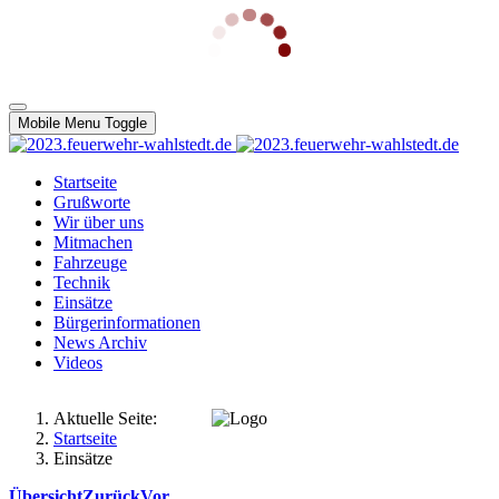
Mobile Menu Toggle
Startseite
Grußworte
Wir über uns
Mitmachen
Fahrzeuge
Technik
Einsätze
Bürgerinformationen
News Archiv
Videos
Aktuelle Seite:
Startseite
Einsätze
Übersicht
Zurück
Vor