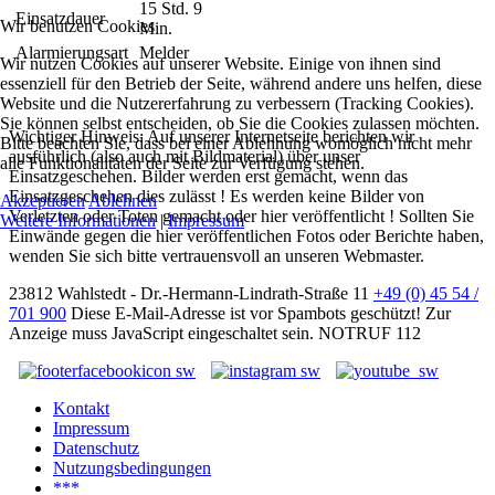
15 Std. 9
Einsatzdauer
Wir benutzen Cookies
Min.
Alarmierungsart
Melder
Wir nutzen Cookies auf unserer Website. Einige von ihnen sind
essenziell für den Betrieb der Seite, während andere uns helfen, diese
Website und die Nutzererfahrung zu verbessern (Tracking Cookies).
Sie können selbst entscheiden, ob Sie die Cookies zulassen möchten.
Wichtiger Hinweis: Auf unserer Internetseite berichten wir
Bitte beachten Sie, dass bei einer Ablehnung womöglich nicht mehr
ausführlich (also auch mit Bildmaterial) über unser
alle Funktionalitäten der Seite zur Verfügung stehen.
Einsatzgeschehen. Bilder werden erst gemacht, wenn das
Einsatzgeschehen dies zulässt ! Es werden keine Bilder von
Akzeptieren
Ablehnen
Verletzten oder Toten gemacht oder hier veröffentlicht ! Sollten Sie
Weitere Informationen
|
Impressum
Einwände gegen die hier veröffentlichen Fotos oder Berichte haben,
wenden Sie sich bitte vertrauensvoll an unseren Webmaster.
23812 Wahlstedt - Dr.-Hermann-Lindrath-Straße 11
+49 (0) 45 54 /
701 900
Diese E-Mail-Adresse ist vor Spambots geschützt! Zur
Anzeige muss JavaScript eingeschaltet sein.
NOTRUF 112
Kontakt
Impressum
Datenschutz
Nutzungsbedingungen
***