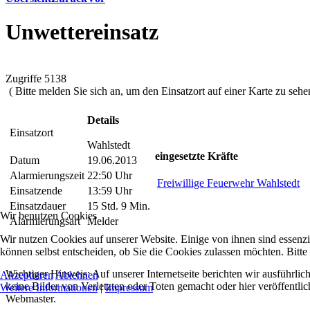
Unwettereinsatz
Zugriffe 5138
( Bitte melden Sie sich an, um den Einsatzort auf einer Karte zu sehen
Details
Einsatzort
Wahlstedt
eingesetzte Kräfte
Datum
19.06.2013
Alarmierungszeit
22:50 Uhr
Freiwillige Feuerwehr Wahlstedt
Einsatzende
13:59 Uhr
Einsatzdauer
15 Std. 9 Min.
Wir benutzen Cookies
Alarmierungsart
Melder
Wir nutzen Cookies auf unserer Website. Einige von ihnen sind essenzi
können selbst entscheiden, ob Sie die Cookies zulassen möchten. Bitte
Wichtiger Hinweis: Auf unserer Internetseite berichten wir ausführli
Akzeptieren
Ablehnen
keine Bilder von Verletzten oder Toten gemacht oder hier veröffentlic
Weitere Informationen
|
Impressum
Webmaster.