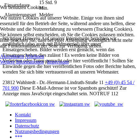
15 Std. 9
Einsatzdauer
Wir benutzen Cookies
Min.
Alarmierungsart
Melder
Wir nutzen Cookies auf unserer Website. Einige von ihnen sind
essenziell für den Betrieb der Seite, während andere uns helfen, diese
Website und die Nutzererfahrung zu verbessern (Tracking Cookies).
Sie können selbst entscheiden, ob Sie die Cookies zulassen möchten.
Wichtiger Hinweis: Auf unserer Internetseite berichten wir
Bitte beachten Sie, dass bei einer Ablehnung womöglich nicht mehr
ausführlich (also auch mit Bildmaterial) über unser
alle Funktionalitäten der Seite zur Verfügung stehen.
Einsatzgeschehen. Bilder werden erst gemacht, wenn das
Einsatzgeschehen dies zulässt ! Es werden keine Bilder von
Akzeptieren
Ablehnen
Verletzten oder Toten gemacht oder hier veröffentlicht ! Sollten Sie
Weitere Informationen
|
Impressum
Einwände gegen die hier veröffentlichen Fotos oder Berichte haben,
wenden Sie sich bitte vertrauensvoll an unseren Webmaster.
23812 Wahlstedt - Dr.-Hermann-Lindrath-Straße 11
+49 (0) 45 54 /
701 900
Diese E-Mail-Adresse ist vor Spambots geschützt! Zur
Anzeige muss JavaScript eingeschaltet sein.
NOTRUF 112
Kontakt
Impressum
Datenschutz
Nutzungsbedingungen
***