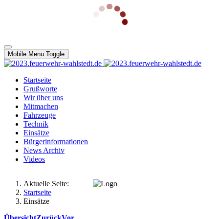
Mobile Menu Toggle
Startseite
Grußworte
Wir über uns
Mitmachen
Fahrzeuge
Technik
Einsätze
Bürgerinformationen
News Archiv
Videos
Aktuelle Seite:
Startseite
Einsätze
Übersicht
Zurück
Vor