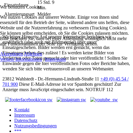
15 Std. 9
Einsatzdauer
Wir benutzen Cookies
Min.
Alarmierungsart
Melder
Wir nutzen Cookies auf unserer Website. Einige von ihnen sind
essenziell für den Betrieb der Seite, während andere uns helfen, diese
Website und die Nutzererfahrung zu verbessern (Tracking Cookies).
Sie können selbst entscheiden, ob Sie die Cookies zulassen möchten.
Wichtiger Hinweis: Auf unserer Internetseite berichten wir
Bitte beachten Sie, dass bei einer Ablehnung womöglich nicht mehr
ausführlich (also auch mit Bildmaterial) über unser
alle Funktionalitäten der Seite zur Verfügung stehen.
Einsatzgeschehen. Bilder werden erst gemacht, wenn das
Einsatzgeschehen dies zulässt ! Es werden keine Bilder von
Akzeptieren
Ablehnen
Verletzten oder Toten gemacht oder hier veröffentlicht ! Sollten Sie
Weitere Informationen
|
Impressum
Einwände gegen die hier veröffentlichen Fotos oder Berichte haben,
wenden Sie sich bitte vertrauensvoll an unseren Webmaster.
23812 Wahlstedt - Dr.-Hermann-Lindrath-Straße 11
+49 (0) 45 54 /
701 900
Diese E-Mail-Adresse ist vor Spambots geschützt! Zur
Anzeige muss JavaScript eingeschaltet sein.
NOTRUF 112
Kontakt
Impressum
Datenschutz
Nutzungsbedingungen
***