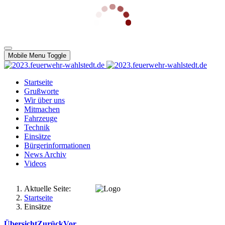
Mobile Menu Toggle
Startseite
Grußworte
Wir über uns
Mitmachen
Fahrzeuge
Technik
Einsätze
Bürgerinformationen
News Archiv
Videos
Aktuelle Seite:
Startseite
Einsätze
Übersicht
Zurück
Vor