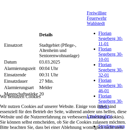
Freiwillige
Feuerwehr
Wahlstedt
Florian
Details
Segeberg 30-
11-01
Einsatzort
Stadtgebiet (Pflege-,
Florian
Altenheim und
Segeberg 30-
Seniorenwohnanlage)
10-01
Datum
03.03.2025
Florian
Alarmierungszeit
00:04 Uhr
Segeberg 30-
Einsatzende
00:31 Uhr
32-01
Florian
Einsatzdauer
27 Min.
Segeberg 30-
Alarmierungsart
Melder
46-01
Mannschaftsstärke
20
Florian
Wir benutzen Cookies
Segeberg 30-
Wir nutzen Cookies auf unserer Website. Einige von ihnen sind
48-01
essenziell für den Betrieb der Seite, während andere uns helfen, diese
Landespolizei
Website und die Nutzererfahrung zu verbessern (Tracking Cookies).
Sie können selbst entscheiden, ob Sie die Cookies zulassen möchten.
Streifenwagen
Bitte beachten Sie, dass bei einer Ablehnung womöglich nicht mehr