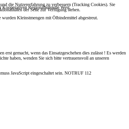
e und die Nutzererfahrung zu verbessern (Tracking Cookies). Sie
Kooperativen Regionalleitstelle West.
tionalitäten der Seite zur Verfügung stehen.
e wurden Kleinstmengen mit Ölbindemittel abgestreut.
rden erst gemacht, wenn das Einsatzgeschehen dies zulässt ! Es werden
ichte haben, wenden Sie sich bitte vertrauensvoll an unseren
uss JavaScript eingeschaltet sein.
NOTRUF 112