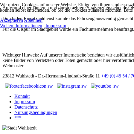
Wir nutzen Cookies auf unserer Website. Einige von ihnen sind essenzi
Aufgrund einer längeren und durch mehrere Straßenzüge gehende Ölsp
können selbst entscheiden, ob Sie die Cookies zulassen möchten. Bitte
Durch den Einsatzleitdienst konnte das Fahrzeug auswendig gemacht 
Akzeptieren
Ablehnen
Weitere Informationen
|
Impressum
Für die Ölspur im Stadtgebiet wurde ein Fachunternehmen beauftragt
Wichtiger Hinweis: Auf unserer Internetseite berichten wir ausführli
keine Bilder von Verletzten oder Toten gemacht oder hier veröffentlic
Webmaster.
23812 Wahlstedt - Dr.-Hermann-Lindrath-Straße 11
+49 (0) 45 54 / 
Kontakt
Impressum
Datenschutz
Nutzungsbedingungen
***