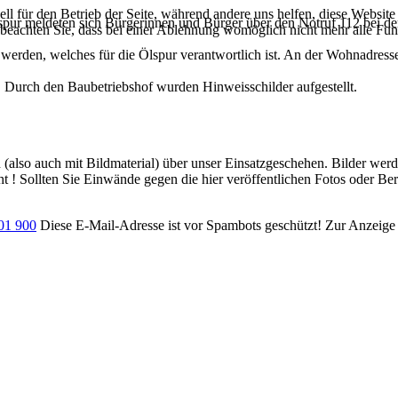
ell für den Betrieb der Seite, während andere uns helfen, diese Websit
ur meldeten sich Bürgerinnen und Bürger über den Notruf 112 bei der 
 beachten Sie, dass bei einer Ablehnung womöglich nicht mehr alle Funk
werden, welches für die Ölspur verantwortlich ist. An der Wohnadress
. Durch den Baubetriebshof wurden Hinweisschilder aufgestellt.
ch (also auch mit Bildmaterial) über unser Einsatzgeschehen. Bilder we
ht ! Sollten Sie Einwände gegen die hier veröffentlichen Fotos oder Ber
701 900
Diese E-Mail-Adresse ist vor Spambots geschützt! Zur Anzeige m