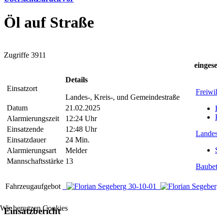
Öl auf Straße
Zugriffe 3911
eingese
Details
Einsatzort
Freiwi
Landes-, Kreis-, und Gemeindestraße
Datum
21.02.2025
Alarmierungszeit
12:24 Uhr
Einsatzende
12:48 Uhr
Landes
Einsatzdauer
24 Min.
Alarmierungsart
Melder
Mannschaftsstärke
13
Baubet
Fahrzeugaufgebot
Wir benutzen Cookies
Einsatzbericht