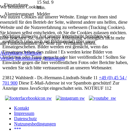
15 Std. 9
Einsatzdauer
Wir benutzen Cookies
Min.
Alarmierungsart
Melder
Wir nutzen Cookies auf unserer Website. Einige von ihnen sind
essenziell für den Betrieb der Seite, während andere uns helfen, diese
Website und die Nutzererfahrung zu verbessern (Tracking Cookies).
Sie können selbst entscheiden, ob Sie die Cookies zulassen möchten.
Wichtiger Hinweis: Auf unserer Internetseite berichten wir
Bitte beachten Sie, dass bei einer Ablehnung womöglich nicht mehr
ausführlich (also auch mit Bildmaterial) über unser
alle Funktionalitäten der Seite zur Verfügung stehen.
Einsatzgeschehen. Bilder werden erst gemacht, wenn das
Einsatzgeschehen dies zulässt ! Es werden keine Bilder von
Akzeptieren
Ablehnen
Verletzten oder Toten gemacht oder hier veröffentlicht ! Sollten Sie
Weitere Informationen
|
Impressum
Einwände gegen die hier veröffentlichen Fotos oder Berichte haben,
wenden Sie sich bitte vertrauensvoll an unseren Webmaster.
23812 Wahlstedt - Dr.-Hermann-Lindrath-Straße 11
+49 (0) 45 54 /
701 900
Diese E-Mail-Adresse ist vor Spambots geschützt! Zur
Anzeige muss JavaScript eingeschaltet sein.
NOTRUF 112
Kontakt
Impressum
Datenschutz
Nutzungsbedingungen
***