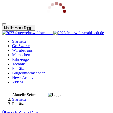
Mobile Menu Toggle
Startseite
Grußworte
Wir über uns
Mitmachen
Fahrzeuge
Technik
Einsätze
Bürgerinformationen
News Archiv
Videos
Aktuelle Seite:
Startseite
Einsätze
Übersicht
Zurück
Vor