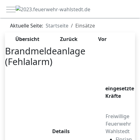
Mobile Menu Toggle
Aktuelle Seite:
Startseite
Einsätze
Übersicht
Zurück
Vor
Brandmeldeanlage
(Fehlalarm)
Zugriffe 4185
eingesetzte
Kräfte
Freiwillige
Feuerwehr
Details
Wahlstedt
Florian