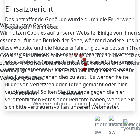
Einsatzbericht
Das betroffende Gebäude wurde durch die Feuerwehr
Wir benutzen Cookies
begangen - Kein Feuer.
Wir nutzen Cookies auf unserer Website. Einige von ihnen 
essenziell für den Betrieb der Seite, während andere uns he
diese Website und die Nutzererfahrung zu verbessern (Tra
Wichtiger Hinweis: Auf unserer Internetseite berichten
Cookies). Sie können selbst entscheiden, ob Sie die Cookies
wir ausführlich (also auch mit Bildmaterial) über unser
zulassen möchten. Bitte beachten Sie, dass bei einer Able
Einsatzgeschehen. Bilder werden erst gemacht, wenn
womöglich nicht mehr alle Funktionalitäten der Seite zur
das Einsatzgeschehen dies zulässt ! Es werden keine
Verfügung stehen.
Bilder von Verletzten oder Toten gemacht oder hier
veröffentlicht ! Sollten Sie Einwände gegen die hier
Akzeptieren
Ablehnen
veröffentlichen Fotos oder Berichte haben, wenden Sie
Weitere Informationen
|
Impressum
sich bitte vertrauensvoll an unseren Webmaster.