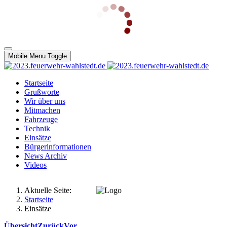
Mobile Menu Toggle
Startseite
Grußworte
Wir über uns
Mitmachen
Fahrzeuge
Technik
Einsätze
Bürgerinformationen
News Archiv
Videos
Aktuelle Seite:
Startseite
Einsätze
Übersicht
Zurück
Vor