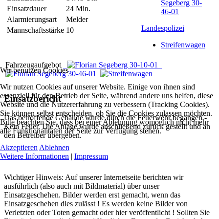
Segeberg 30-
Einsatzdauer
24 Min.
46-01
Alarmierungsart
Melder
Landespolizei
Mannschaftsstärke
10
Streifenwagen
Fahrzeugaufgebot
Wir benutzen Cookies
Wir nutzen Cookies auf unserer Website. Einige von ihnen sind
essenziell für den Betrieb der Seite, während andere uns helfen, diese
Einsatzbericht
Website und die Nutzererfahrung zu verbessern (Tracking Cookies).
Sie können selbst entscheiden, ob Sie die Cookies zulassen möchten.
Das betroffende Gebäude wurde durch die Feuerwehr begangen -
Bitte beachten Sie, dass bei einer Ablehnung womöglich nicht mehr
Kein Feuer. Die Anlage wurde anschließend zurück gestellt und an
alle Funktionalitäten der Seite zur Verfügung stehen.
den Betreiber übergeben.
Akzeptieren
Ablehnen
Weitere Informationen
|
Impressum
Wichtiger Hinweis: Auf unserer Internetseite berichten wir
ausführlich (also auch mit Bildmaterial) über unser
Einsatzgeschehen. Bilder werden erst gemacht, wenn das
Einsatzgeschehen dies zulässt ! Es werden keine Bilder von
Verletzten oder Toten gemacht oder hier veröffentlicht ! Sollten Sie