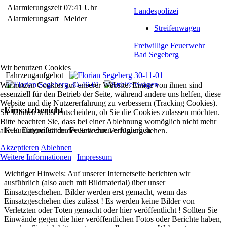
Alarmierungszeit
07:41 Uhr
Landespolizei
Alarmierungsart
Melder
Streifenwagen
Freiwillige Feuerwehr
Bad Segeberg
Wir benutzen Cookies
Fahrzeugaufgebot
Wir nutzen Cookies auf unserer Website. Einige von ihnen sind
essenziell für den Betrieb der Seite, während andere uns helfen, diese
Website und die Nutzererfahrung zu verbessern (Tracking Cookies).
Einsatzbericht
Sie können selbst entscheiden, ob Sie die Cookies zulassen möchten.
Bitte beachten Sie, dass bei einer Ablehnung womöglich nicht mehr
Kein Eingreifen der Feuerwehren erforderlich.
alle Funktionalitäten der Seite zur Verfügung stehen.
Akzeptieren
Ablehnen
Weitere Informationen
|
Impressum
Wichtiger Hinweis: Auf unserer Internetseite berichten wir
ausführlich (also auch mit Bildmaterial) über unser
Einsatzgeschehen. Bilder werden erst gemacht, wenn das
Einsatzgeschehen dies zulässt ! Es werden keine Bilder von
Verletzten oder Toten gemacht oder hier veröffentlicht ! Sollten Sie
Einwände gegen die hier veröffentlichen Fotos oder Berichte haben,