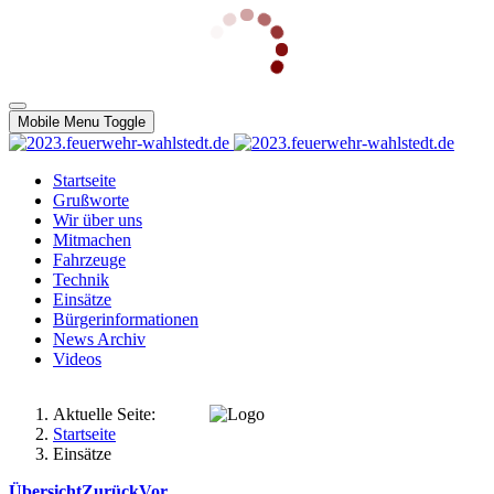
Mobile Menu Toggle
Startseite
Grußworte
Wir über uns
Mitmachen
Fahrzeuge
Technik
Einsätze
Bürgerinformationen
News Archiv
Videos
Aktuelle Seite:
Startseite
Einsätze
Übersicht
Zurück
Vor