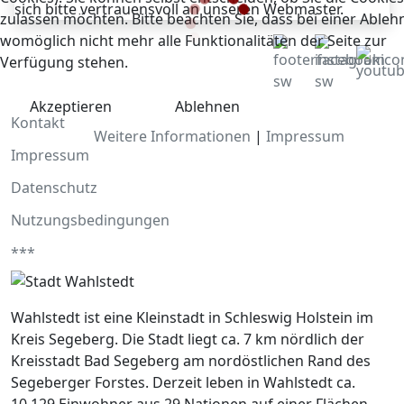
sich bitte vertrauensvoll an unseren Webmaster.
zulassen möchten. Bitte beachten Sie, dass bei einer Able
womöglich nicht mehr alle Funktionalitäten der Seite zur
Verfügung stehen.
Akzeptieren
Ablehnen
Kontakt
Weitere Informationen
|
Impressum
Impressum
Datenschutz
Nutzungsbedingungen
***
Wahlstedt ist eine Kleinstadt in Schleswig Holstein im
Kreis Segeberg. Die Stadt liegt ca. 7 km nördlich der
Kreisstadt Bad Segeberg am nordöstlichen Rand des
Segeberger Forstes. Derzeit leben in Wahlstedt ca.
10.129 Einwohner aus 29 Nationen auf einer Flächen