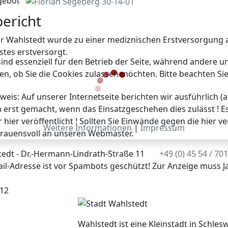
gebot
bericht
r Wahlstedt wurde zu einer mediznischen Erstversorgung al
tes erstversorgt.
ind essenziell für den Betrieb der Seite, während andere u
en, ob Sie die Cookies zulassen möchten. Bitte beachten Si
weis: Auf unserer Internetseite berichten wir ausführlich (
 erst gemacht, wenn das Einsatzgeschehen dies zulässt ! E
hier veröffentlicht ! Sollten Sie Einwände gegen die hier v
Weitere Informationen
|
Impressum
rtrauensvoll an unseren Webmaster.
edt - Dr.-Hermann-Lindrath-Straße 11
+49 (0) 45 54 / 70
il-Adresse ist vor Spambots geschützt! Zur Anzeige muss Ja
12
Wahlstedt ist eine Kleinstadt in Schlesw