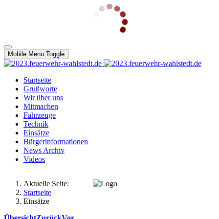
Mobile Menu Toggle
Startseite
Grußworte
Wir über uns
Mitmachen
Fahrzeuge
Technik
Einsätze
Bürgerinformationen
News Archiv
Videos
Aktuelle Seite:
Startseite
Einsätze
Übersicht
Zurück
Vor