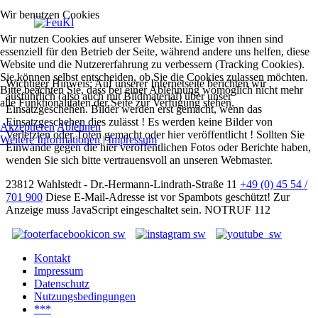
Wir benutzen Cookies
Wir nutzen Cookies auf unserer Website. Einige von ihnen sind
essenziell für den Betrieb der Seite, während andere uns helfen, diese
Website und die Nutzererfahrung zu verbessern (Tracking Cookies).
Sie können selbst entscheiden, ob Sie die Cookies zulassen möchten.
Wichtiger Hinweis: Auf unserer Internetseite berichten wir
Bitte beachten Sie, dass bei einer Ablehnung womöglich nicht mehr
ausführlich (also auch mit Bildmaterial) über unser
alle Funktionalitäten der Seite zur Verfügung stehen.
Einsatzgeschehen. Bilder werden erst gemacht, wenn das
Einsatzgeschehen dies zulässt ! Es werden keine Bilder von
Akzeptieren
Ablehnen
Verletzten oder Toten gemacht oder hier veröffentlicht ! Sollten Sie
Weitere Informationen
|
Impressum
Einwände gegen die hier veröffentlichen Fotos oder Berichte haben,
wenden Sie sich bitte vertrauensvoll an unseren Webmaster.
23812 Wahlstedt - Dr.-Hermann-Lindrath-Straße 11
+49 (0) 45 54 /
701 900
Diese E-Mail-Adresse ist vor Spambots geschützt! Zur
Anzeige muss JavaScript eingeschaltet sein.
NOTRUF 112
Kontakt
Impressum
Datenschutz
Nutzungsbedingungen
***