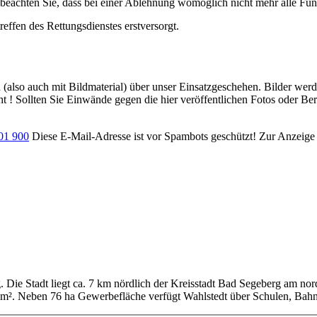
 beachten Sie, dass bei einer Ablehnung womöglich nicht mehr alle Funk
effen des Rettungsdienstes erstversorgt.
ch (also auch mit Bildmaterial) über unser Einsatzgeschehen. Bilder we
ht ! Sollten Sie Einwände gegen die hier veröffentlichen Fotos oder Ber
701 900
Diese E-Mail-Adresse ist vor Spambots geschützt! Zur Anzeige m
g. Die Stadt liegt ca. 7 km nördlich der Kreisstadt Bad Segeberg am no
km². Neben 76 ha Gewerbefläche verfügt Wahlstedt über Schulen, Bahn