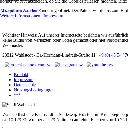
können selbst entscheiden, ob Sie die Cookies zulassen möchten. Bitte
Tür wurde von den Kindern geöffnet. Der Patient wurde bis zum Eintr
Akzeptieren
Ablehnen
Weitere Informationen
|
Impressum
Wichtiger Hinweis: Auf unserer Internetseite berichten wir ausführli
keine Bilder von Verletzten oder Toten gemacht oder hier veröffentlic
Webmaster.
23812 Wahlstedt - Dr.-Hermann-Lindrath-Straße 11
+49 (0) 45 54 / 
Kontakt
Impressum
Datenschutz
Nutzungsbedingungen
***
Wahlstedt ist eine Kleinstadt in Schleswig Holstein im Kreis Segeber
ca. 10.129 Einwohner aus 29 Nationen auf einer Flächen von 15,75 