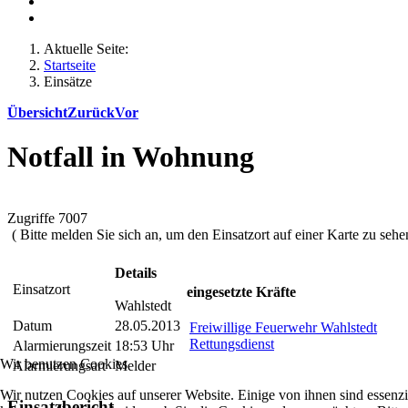
Aktuelle Seite:
Startseite
Einsätze
Übersicht
Zurück
Vor
Notfall in Wohnung
Zugriffe 7007
( Bitte melden Sie sich an, um den Einsatzort auf einer Karte zu sehen
Details
Einsatzort
eingesetzte Kräfte
Wahlstedt
Datum
28.05.2013
Freiwillige Feuerwehr Wahlstedt
Rettungsdienst
Alarmierungszeit
18:53 Uhr
Wir benutzen Cookies
Alarmierungsart
Melder
Wir nutzen Cookies auf unserer Website. Einige von ihnen sind essenzi
Einsatzbericht