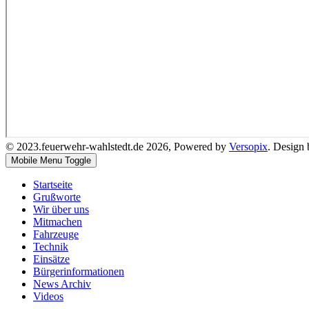
© 2023.feuerwehr-wahlstedt.de 2026, Powered by
Versopix
. Design
Mobile Menu Toggle
Startseite
Grußworte
Wir über uns
Mitmachen
Fahrzeuge
Technik
Einsätze
Bürgerinformationen
News Archiv
Videos