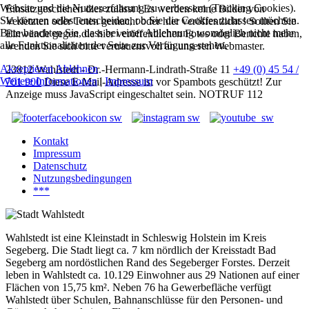
Website und die Nutzererfahrung zu verbessern (Tracking Cookies).
Einsatzgeschehen dies zulässt ! Es werden keine Bilder von
Sie können selbst entscheiden, ob Sie die Cookies zulassen möchten.
Verletzten oder Toten gemacht oder hier veröffentlicht ! Sollten Sie
Bitte beachten Sie, dass bei einer Ablehnung womöglich nicht mehr
Einwände gegen die hier veröffentlichen Fotos oder Berichte haben,
alle Funktionalitäten der Seite zur Verfügung stehen.
wenden Sie sich bitte vertrauensvoll an unseren Webmaster.
Akzeptieren
Ablehnen
23812 Wahlstedt - Dr.-Hermann-Lindrath-Straße 11
+49 (0) 45 54 /
Weitere Informationen
|
Impressum
701 900
Diese E-Mail-Adresse ist vor Spambots geschützt! Zur
Anzeige muss JavaScript eingeschaltet sein.
NOTRUF 112
Kontakt
Impressum
Datenschutz
Nutzungsbedingungen
***
Wahlstedt ist eine Kleinstadt in Schleswig Holstein im Kreis
Segeberg. Die Stadt liegt ca. 7 km nördlich der Kreisstadt Bad
Segeberg am nordöstlichen Rand des Segeberger Forstes. Derzeit
leben in Wahlstedt ca. 10.129 Einwohner aus 29 Nationen auf einer
Flächen von 15,75 km². Neben 76 ha Gewerbefläche verfügt
Wahlstedt über Schulen, Bahnanschlüsse für den Personen- und