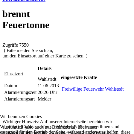
brennt
Feuertonne
Zugriffe 7550
( Bitte melden Sie sich an,
um den Einsatzort auf einer Karte zu sehen. )
Details
Einsatzort
eingesetzte Kräfte
Wahlstedt
Datum
11.06.2013
Freiwillige Feuerwehr Wahlstedt
Alarmierungszeit
20:26 Uhr
Alarmierungsart
Melder
Wir benutzen Cookies
Wichtiger Hinweis: Auf unserer Internetseite berichten wir
Wir nutzen Cookies auf unserer Website. Einige von ihnen sind
ausführlich (also auch mit Bildmaterial) über unser
essenziell für den Betrieb der Seite, während andere uns helfen, diese
Einsatzgeschehen. Bilder werden erst gemacht, wenn das