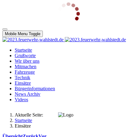
Mobile Menu Toggle
Startseite
Grußworte
Wir über uns
Mitmachen
Fahrzeuge
Technik
Einsätze
Bürgerinformationen
News Archiv
Videos
Aktuelle Seite:
Startseite
Einsätze
Übersicht
Zurück
Vor