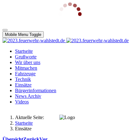
Mobile Menu Toggle
Startseite
Grußworte
Wir über uns
Mitmachen
Fahrzeuge
Technik
Einsätze
Bürgerinformationen
News Archiv
Videos
Aktuelle Seite:
Startseite
Einsätze
Übersicht
Zurück
Vor