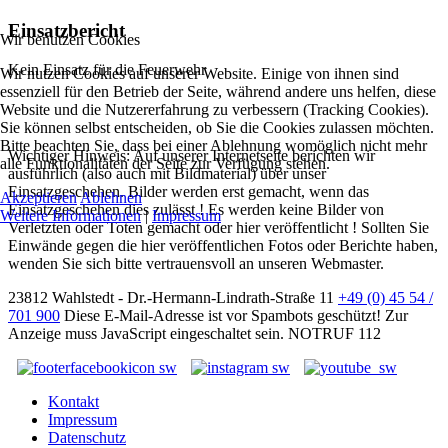
Einsatzbericht
Wir benutzen Cookies
Kein Einsatz für die Feuerwehr
Wir nutzen Cookies auf unserer Website. Einige von ihnen sind
essenziell für den Betrieb der Seite, während andere uns helfen, diese
Website und die Nutzererfahrung zu verbessern (Tracking Cookies).
Sie können selbst entscheiden, ob Sie die Cookies zulassen möchten.
Bitte beachten Sie, dass bei einer Ablehnung womöglich nicht mehr
Wichtiger Hinweis: Auf unserer Internetseite berichten wir
alle Funktionalitäten der Seite zur Verfügung stehen.
ausführlich (also auch mit Bildmaterial) über unser
Einsatzgeschehen. Bilder werden erst gemacht, wenn das
Akzeptieren
Ablehnen
Einsatzgeschehen dies zulässt ! Es werden keine Bilder von
Weitere Informationen
|
Impressum
Verletzten oder Toten gemacht oder hier veröffentlicht ! Sollten Sie
Einwände gegen die hier veröffentlichen Fotos oder Berichte haben,
wenden Sie sich bitte vertrauensvoll an unseren Webmaster.
23812 Wahlstedt - Dr.-Hermann-Lindrath-Straße 11
+49 (0) 45 54 /
701 900
Diese E-Mail-Adresse ist vor Spambots geschützt! Zur
Anzeige muss JavaScript eingeschaltet sein.
NOTRUF 112
Kontakt
Impressum
Datenschutz