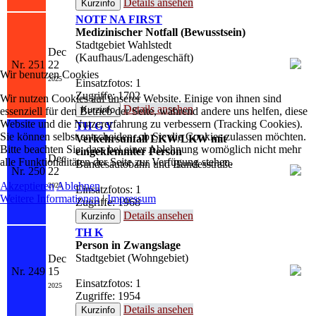
Details ansehen
NOTF NA FIRST
Medizinischer Notfall (Bewusstsein)
Stadtgebiet Wahlstedt
Dec
(Kaufhaus/Ladengeschäft)
Nr. 251
22
Wir benutzen Cookies
2025
Einsatzfotos: 1
Zugriffe: 1702
Wir nutzen Cookies auf unserer Website. Einige von ihnen sind
Details ansehen
essenziell für den Betrieb der Seite, während andere uns helfen, diese
Website und die Nutzererfahrung zu verbessern (Tracking Cookies).
TH G Y
Sie können selbst entscheiden, ob Sie die Cookies zulassen möchten.
Verkehrsunfall LKW/LKW mit
Bitte beachten Sie, dass bei einer Ablehnung womöglich nicht mehr
eingeklemmter Person
Dec
alle Funktionalitäten der Seite zur Verfügung stehen.
Bundesautobahn und Bundesstraße
Nr. 250
22
Akzeptieren
Ablehnen
2025
Einsatzfotos: 1
Weitere Informationen
|
Impressum
Zugriffe: 1968
Details ansehen
TH K
Person in Zwangslage
Stadtgebiet (Wohngebiet)
Dec
Nr. 249
15
Einsatzfotos: 1
2025
Zugriffe: 1954
Details ansehen