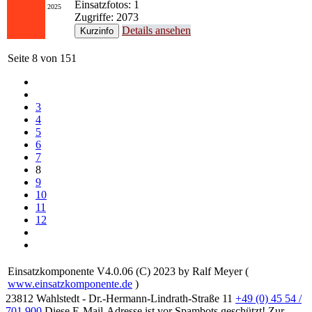
Einsatzfotos: 1
2025
Zugriffe: 2073
Details ansehen
Seite 8 von 151
3
4
5
6
7
8
9
10
11
12
Einsatzkomponente V4.0.06 (C) 2023 by Ralf Meyer (
www.einsatzkomponente.de
)
23812 Wahlstedt - Dr.-Hermann-Lindrath-Straße 11
+49 (0) 45 54 /
701 900
Diese E-Mail-Adresse ist vor Spambots geschützt! Zur