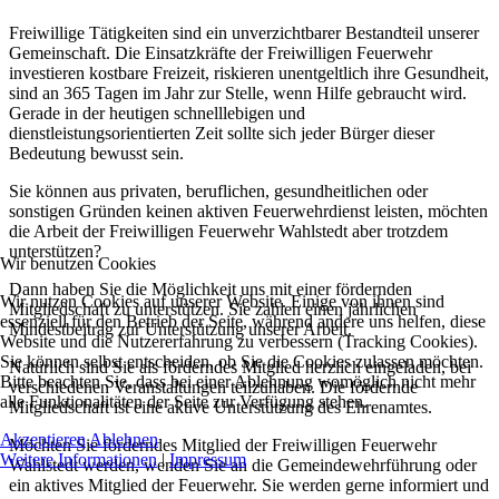
Freiwillige Tätigkeiten sind ein unverzichtbarer Bestandteil unserer
Gemeinschaft. Die Einsatzkräfte der Freiwilligen Feuerwehr
investieren kostbare Freizeit, riskieren unentgeltlich ihre Gesundheit,
sind an 365 Tagen im Jahr zur Stelle, wenn Hilfe gebraucht wird.
Gerade in der heutigen schnelllebigen und
dienstleistungsorientierten Zeit sollte sich jeder Bürger dieser
Bedeutung bewusst sein.
Sie können aus privaten, beruflichen, gesundheitlichen oder
sonstigen Gründen keinen aktiven Feuerwehrdienst leisten, möchten
die Arbeit der Freiwilligen Feuerwehr Wahlstedt aber trotzdem
unterstützen?
Wir benutzen Cookies
Dann haben Sie die Möglichkeit uns mit einer fördernden
Wir nutzen Cookies auf unserer Website. Einige von ihnen sind
Mitgliedschaft zu unterstützen. Sie zahlen einen jährlichen
essenziell für den Betrieb der Seite, während andere uns helfen, diese
Mindestbeitrag zur Unterstützung unserer Arbeit.
Website und die Nutzererfahrung zu verbessern (Tracking Cookies).
Sie können selbst entscheiden, ob Sie die Cookies zulassen möchten.
Natürlich sind Sie als förderndes Mitglied herzlich eingeladen, bei
Bitte beachten Sie, dass bei einer Ablehnung womöglich nicht mehr
verschiedenen Veranstaltungen teilzuhaben. Die fördernde
alle Funktionalitäten der Seite zur Verfügung stehen.
Mitgliedschaft ist eine aktive Unterstützung des Ehrenamtes.
Akzeptieren
Ablehnen
Möchten Sie förderndes Mitglied der Freiwilligen Feuerwehr
Weitere Informationen
|
Impressum
Wahlstedt werden, wenden Sie an die Gemeindewehrführung oder
ein aktives Mitglied der Feuerwehr. Sie werden gerne informiert und